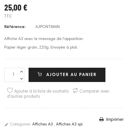
25,00 €
TTC
Référence:
A3PONTMAIN
Affiche A3 avec le message de l'apparition.
Papier léger grain, 220g. Envoyée à plat.
AJOUTER AU PANIER
Ajouter à la liste de souhaits
Comparer avec
d'autres produits
Imprimer
edit
Categories:
Affiches A3
,
Affiches A3 spi