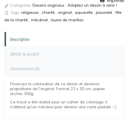
Imprimer
edit
Categories:
Dessins originaux
,
Adoptez un dessin à venir !
bookmark_border
Tags:
religieuse
,
charité
,
original
,
aquarelle
,
pauvreté
,
fille
de la charité
,
mécénat
,
louise de marillac
Description
détails du produit
Commentaires
(0)
Financez la colorisation de ce dessin et devenez
propriétaire de l'original. Format 23 x 30 cm, papier
arches 300g.
Ce tracé a été réalisé pour un cahier de coloriage: il
n'attend qu'un mécène pour devenir une carte postale :-)