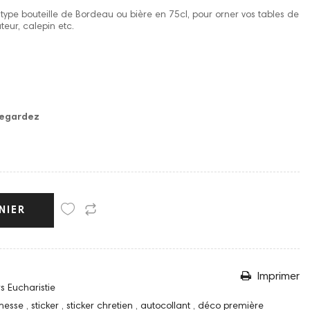
e type bouteille de Bordeau ou bière en 75cl, pour orner vos tables de
eur, calepin etc.
vegardez
NIER
Imprimer
rs Eucharistie
messe
,
sticker
,
sticker chretien
,
autocollant
,
déco première