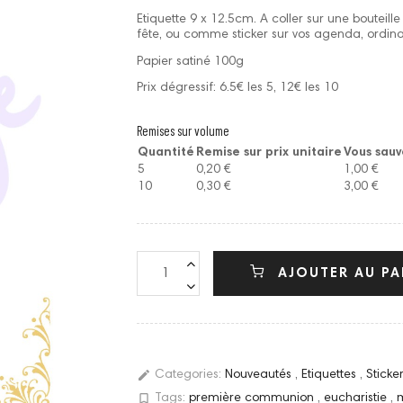
Etiquette 9 x 12.5cm. A coller sur une bouteill
fête, ou comme sticker sur vos agenda, ordinat
Papier satiné 100g
Prix dégressif: 6.5€ les 5, 12€ les 10
Remises sur volume
Quantité
Remise sur prix unitaire
Vous sau
5
0,20 €
1,00 €
10
0,30 €
3,00 €
AJOUTER AU PA
edit
Categories:
Nouveautés
,
Etiquettes
,
Sticke
bookmark_border
Tags:
première communion
,
eucharistie
,