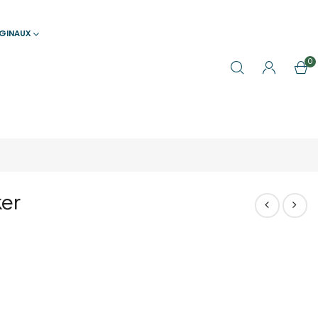
IGINAUX
0
ker