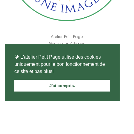
Atelier Petit Page
Moulin des Artisans
190 route de Lpches
🍪 L'atelier Petit Page utilise des cookies
37460 Genillé
uniquement pour le bon fonctionnement de
France
ce site et pas plus!
06 11 84 31 17
J'ai compris.
atelier.petitpage@gmail.com
Ecce Agnus Dei - Sticker