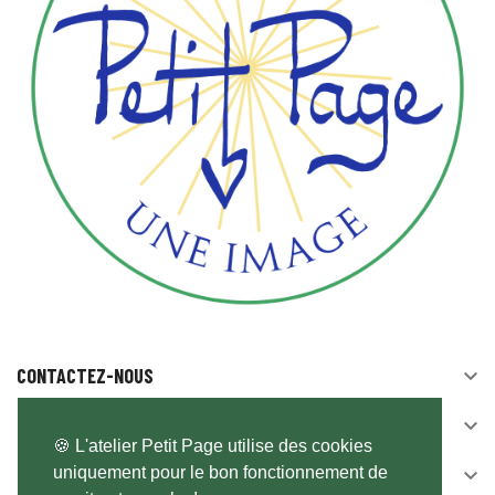
CONTACTEZ-NOUS

SUIVEZ-NOUS

🍪 L'atelier Petit Page utilise des cookies
uniquement pour le bon fonctionnement de
NEWSLETTER
