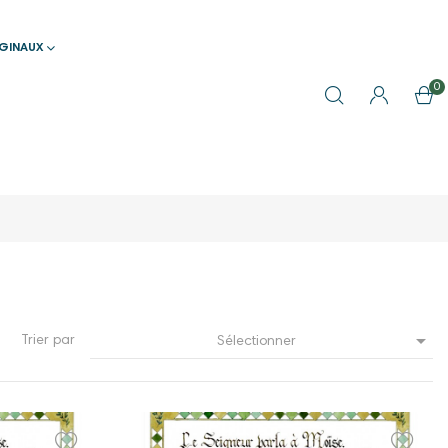
IGINAUX
0

Trier par
Sélectionner