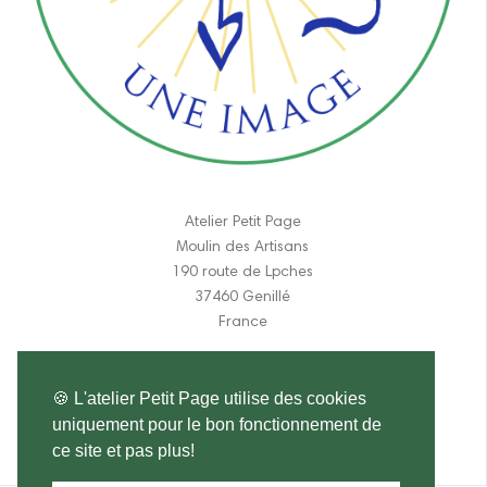
Atelier Petit Page
Moulin des Artisans
190 route de Lpches
37460 Genillé
France
06 11 84 31 17
🍪 L'atelier Petit Page utilise des cookies
atelier.petitpage@gmail.com
uniquement pour le bon fonctionnement de
ce site et pas plus!