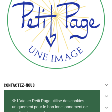
CONTACTEZ-NOUS

SUIVEZ-NOUS

🍪 L'atelier Petit Page utilise des cookies
uniquement pour le bon fonctionnement de
NEWSLETTER
