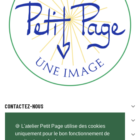
CONTACTEZ-NOUS

SUIVEZ-NOUS

🍪 L'atelier Petit Page utilise des cookies
uniquement pour le bon fonctionnement de
NEWSLETTER
