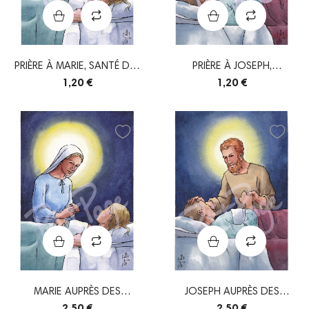
PRIÈRE À MARIE, SANTÉ DES
PRIÈRE À JOSEPH,
MALADES
ESPÉRANCE DES MALADES
1,20 €
1,20 €
MARIE AUPRÈS DES
JOSEPH AUPRÈS DES
MALADES
MALADES
2,50 €
2,50 €