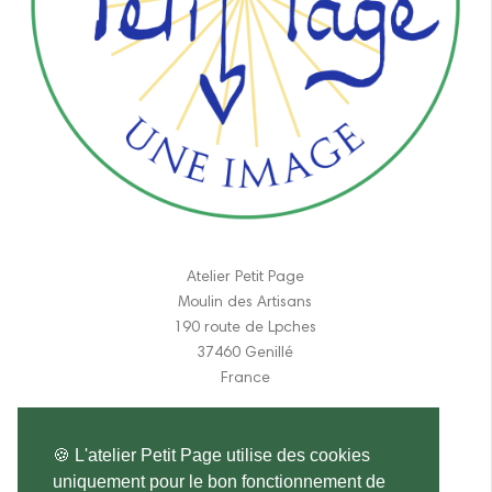
Atelier Petit Page
Moulin des Artisans
190 route de Lpches
37460 Genillé
France
06 11 84 31 17
🍪 L'atelier Petit Page utilise des cookies
atelier.petitpage@gmail.com
uniquement pour le bon fonctionnement de