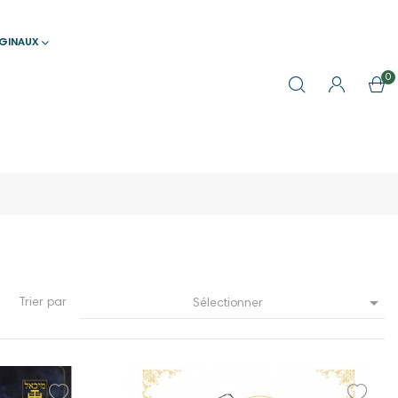
IGINAUX
0

Trier par
Sélectionner