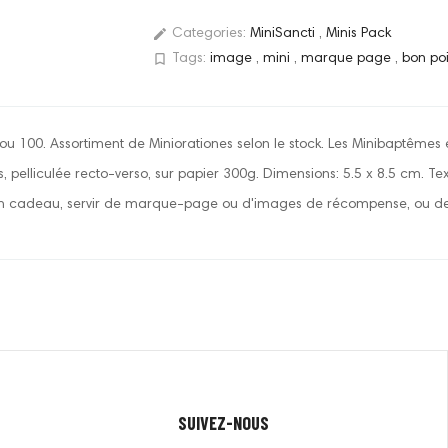
edit
Categories:
MiniSancti
,
Minis Pack
bookmark_border
Tags:
image
,
mini
,
marque page
,
bon poi
u 100. Assortiment de Miniorationes selon le stock. Les Minibaptêmes e
, pelliculée recto-verso, sur papier 300g. Dimensions: 5.5 x 8.5 cm. Tex
 cadeau, servir de marque-page ou d'images de récompense, ou de 
SUIVEZ-NOUS