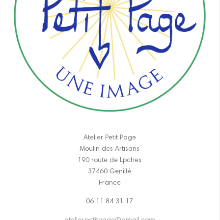
Atelier Petit Page
Moulin des Artisans
190 route de Lpches
37460 Genillé
France
06 11 84 31 17