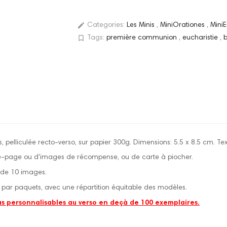
edit
Categories:
Les Minis
,
MiniOrationes
,
MiniE
bookmark_border
Tags:
première communion
,
eucharistie
,
, pelliculée recto-verso, sur papier 300g. Dimensions: 5.5 x 8.5 cm. Tex
e-page ou d'images de récompense, ou de carte à piocher.
r de 10 images.
par paquets, avec une répartition équitable des modèles.
as personnalisables au verso en deçà de 100 exemplaires.