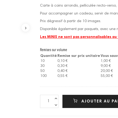
Carte à coins arrondis, pelliculée recto-verso,
Pour accompagner un cadeau, servir de marq
Prix dégressif à partir de 10 images.
Disponible également par paquets, avec une r
Les MINIS ne sont pas personnalisables au
Remises sur volume
Quantité
Remise sur prix unitaire
Vous sau
10
0,10 €
1,00 €
30
0,30 €
9,00 €
50
0,40 €
20,00 €
100
0,55 €
55,00 €
AJOUTER AU PA