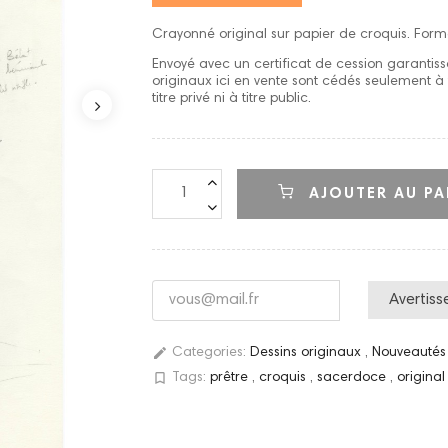
Crayonné original sur papier de croquis. Form
Envoyé avec un certificat de cession garantissa
originaux ici en vente sont cédés seulement à t
titre privé ni à titre public.
AJOUTER AU PA
Avertiss
edit
Categories:
Dessins originaux
,
Nouveauté
bookmark_border
Tags:
prêtre
,
croquis
,
sacerdoce
,
origina