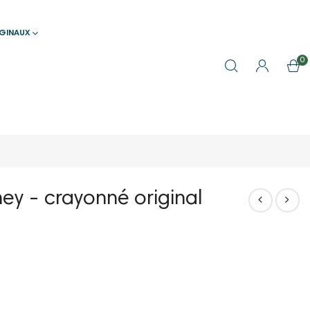
IGINAUX
0
ey - crayonné original