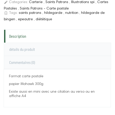
edit
Categories:
Carterie
,
Saints Patrons
,
Illustrations spi
,
Cartes
Postales
,
Saints Patrons - Carte postale
bookmark_border
Tags:
saints patrons
,
hildegarde
,
nutrition
,
hildegarde de
bingen
,
epeautre
,
diététique
Description
détails du produit
Commentaires
(0)
Format carte postale
papier Mohawk 300g
Existe aussi en mini avec une citation au verso ou en
affiche A4