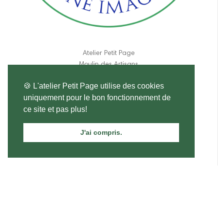
Atelier Petit Page
Moulin des Artisans
190 route de Lpches
🍪 L'atelier Petit Page utilise des cookies
37460 Genillé
uniquement pour le bon fonctionnement de
France
ce site et pas plus!
06 11 84 31 17
J'ai compris.
atelier.petitpage@gmail.com
Sainte Barbe
2,50 €