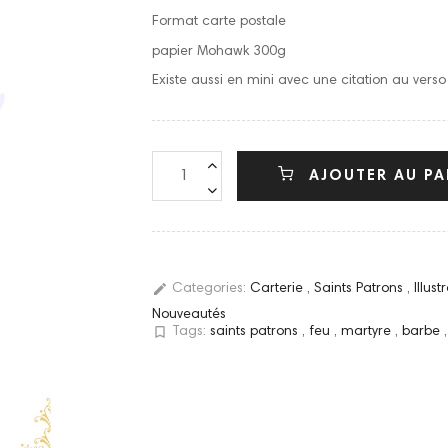
Format carte postale
papier Mohawk 300g
Existe aussi en mini avec une citation au vers
AJOUTER AU PA
edit
Categories:
Carterie
,
Saints Patrons
,
Illust
Nouveautés
bookmark_border
Tags:
saints patrons
,
feu
,
martyre
,
barbe