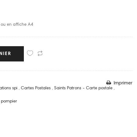
o ou en affiche A4
NIER
Imprimer
rations spi
,
Cartes Postales
,
Saints Patrons - Carte postale
,
,
pompier