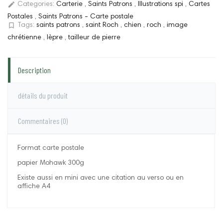
edit
Categories:
Carterie
,
Saints Patrons
,
Illustrations spi
,
Cartes
Postales
,
Saints Patrons - Carte postale
bookmark_border
Tags:
saints patrons
,
saint Roch
,
chien
,
roch
,
image
chrétienne
,
lèpre
,
tailleur de pierre
Description
détails du produit
Commentaires
(0)
Format carte postale
papier Mohawk 300g
Existe aussi en mini avec une citation au verso ou en
affiche A4