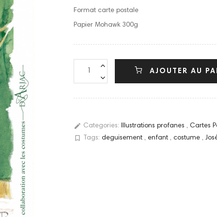
Format carte postale
Papier Mohawk 300g
AJOUTER AU PA
edit
Categories:
Illustrations profanes
,
Cartes P
bookmark_border
Tags:
deguisement
,
enfant
,
costume
,
Jos