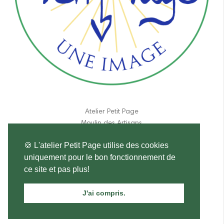
Atelier Petit Page
Moulin des Artisans
190 route de Lpches
🍪 L'atelier Petit Page utilise des cookies
37460 Genillé
uniquement pour le bon fonctionnement de
France
ce site et pas plus!
06 11 84 31 17
J'ai compris.
atelier.petitpage@gmail.com