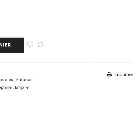
NIER
Imprimer
ostales
,
Enfance
éphine
,
Empire