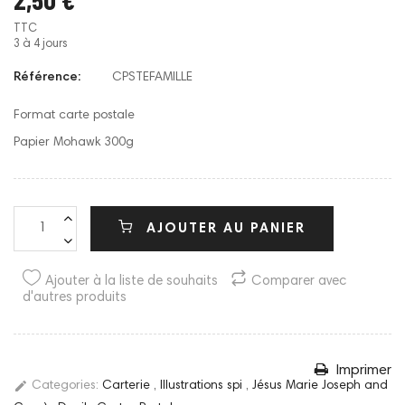
TTC
3 à 4 jours
Référence:
CPSTEFAMILLE
Format carte postale
Papier Mohawk 300g
AJOUTER AU PANIER
Ajouter à la liste de souhaits
Comparer avec
d'autres produits
Imprimer
edit
Categories:
Carterie
,
Illustrations spi
,
Jésus Marie Joseph and