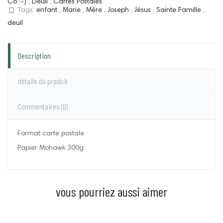
Co :-)
,
Deuil
,
Cartes Postales
bookmark_border
Tags:
enfant
,
Marie
,
Mère
,
Joseph
,
Jésus
,
Sainte Famille
,
deuil
Description
détails du produit
Commentaires
(0)
Format carte postale
Papier Mohawk 300g
vous pourriez aussi aimer
Prix
Prix