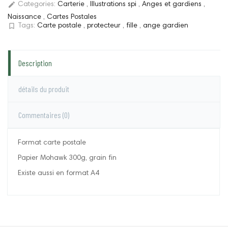
edit
Categories:
Carterie
,
Illustrations spi
,
Anges et gardiens
,
Naissance
,
Cartes Postales
bookmark_border
Tags:
Carte postale
,
protecteur
,
fille
,
ange gardien
Description
détails du produit
Commentaires
(0)
Format carte postale
Papier Mohawk 300g, grain fin
Existe aussi en format A4