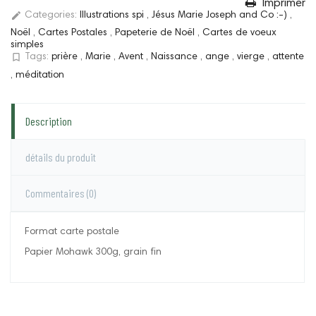
Imprimer
edit
Categories:
Illustrations spi
,
Jésus Marie Joseph and Co :-)
,
Noël
,
Cartes Postales
,
Papeterie de Noël
,
Cartes de voeux
simples
bookmark_border
Tags:
prière
,
Marie
,
Avent
,
Naissance
,
ange
,
vierge
,
attente
,
méditation
Description
détails du produit
Commentaires
(0)
Format carte postale
Papier Mohawk 300g, grain fin