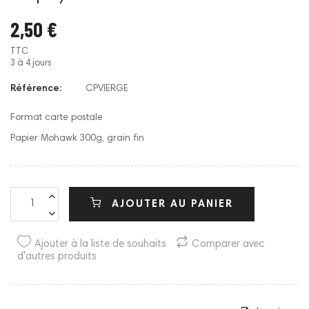
2,50 €
TTC
3 à 4 jours
Référence:
CPVIERGE
Format carte postale
Papier Mohawk 300g, grain fin
AJOUTER AU PANIER
Ajouter à la liste de souhaits
Comparer avec
d'autres produits