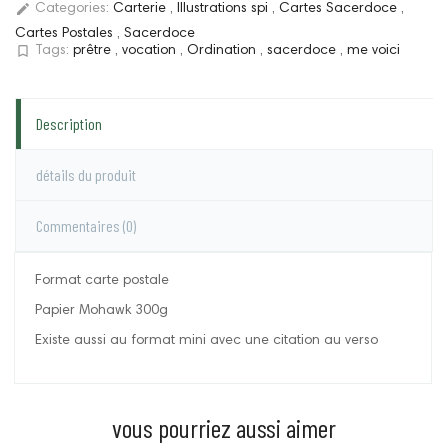
edit
Categories:
Carterie
,
Illustrations spi
,
Cartes Sacerdoce
,
Cartes Postales
,
Sacerdoce
bookmark_border
Tags:
prêtre
,
vocation
,
Ordination
,
sacerdoce
,
me voici
Description
détails du produit
Commentaires
(0)
Format carte postale
Papier Mohawk 300g
Existe aussi au format mini avec une citation au verso
vous pourriez aussi aimer