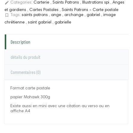
edit
Categories:
Carterie
,
Saints Patrons
,
Illustrations spi
,
Anges
et gardiens
,
Cartes Postales
,
Saints Patrons - Carte postale
bookmark_border
Tags:
saints patrons
,
ange
,
archange
,
gabriel
,
image
chrétienne
,
saint gabriel
,
gabrielle
Description
détails du produit
Commentaires
(0)
Format carte postale
papier Mohawk 300g
Existe aussi en mini avec une citation au verso ou en
affiche A4