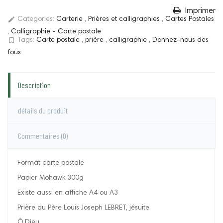
Imprimer
edit
Categories:
Carterie
,
Prières et calligraphies
,
Cartes Postales
,
Calligraphie - Carte postale
bookmark_border
Tags:
Carte postale
,
prière
,
calligraphie
,
Donnez-nous des
fous
Description
détails du produit
Commentaires
(0)
Format carte postale
Papier Mohawk 300g
Existe aussi en affiche A4 ou A3
Prière du Père Louis Joseph LEBRET, jésuite
Ô Dieu,