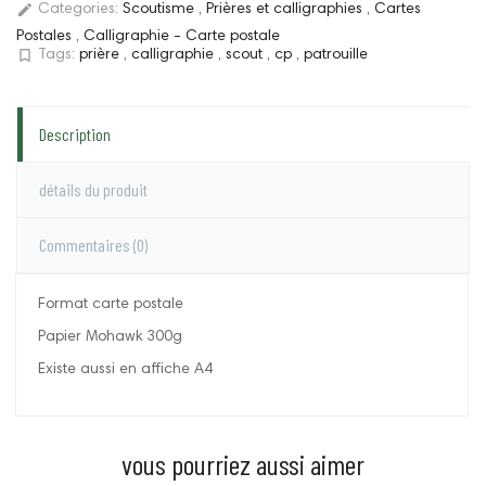
edit
Categories:
Scoutisme
,
Prières et calligraphies
,
Cartes
Postales
,
Calligraphie - Carte postale
bookmark_border
Tags:
prière
,
calligraphie
,
scout
,
cp
,
patrouille
Description
détails du produit
Commentaires
(0)
Format carte postale
Papier Mohawk 300g
Existe aussi en affiche A4
vous pourriez aussi aimer