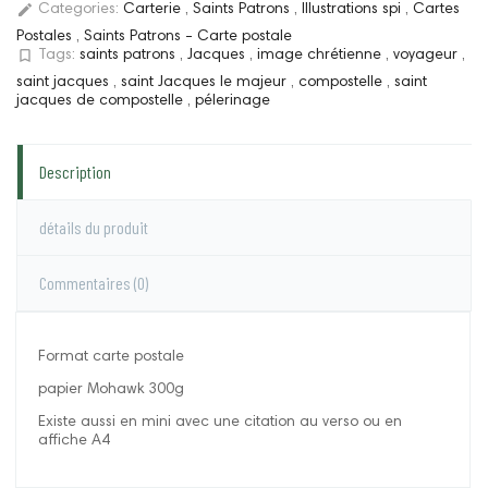
edit
Categories:
Carterie
,
Saints Patrons
,
Illustrations spi
,
Cartes
Postales
,
Saints Patrons - Carte postale
bookmark_border
Tags:
saints patrons
,
Jacques
,
image chrétienne
,
voyageur
,
saint jacques
,
saint Jacques le majeur
,
compostelle
,
saint
jacques de compostelle
,
pélerinage
Description
détails du produit
Commentaires
(0)
Format carte postale
papier Mohawk 300g
Existe aussi en mini avec une citation au verso ou en
affiche A4