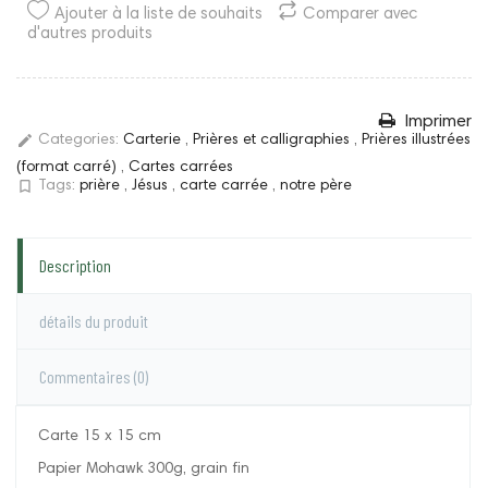
Ajouter à la liste de souhaits
Comparer avec
d'autres produits
Imprimer
edit
Categories:
Carterie
,
Prières et calligraphies
,
Prières illustrées
(format carré)
,
Cartes carrées
bookmark_border
Tags:
prière
,
Jésus
,
carte carrée
,
notre père
Description
détails du produit
Commentaires
(0)
Carte 15 x 15 cm
Papier Mohawk 300g, grain fin