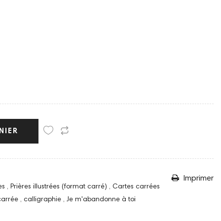
NIER
Imprimer
ies
,
Prières illustrées (format carré)
,
Cartes carrées
carrée
,
calligraphie
,
Je m'abandonne à toi