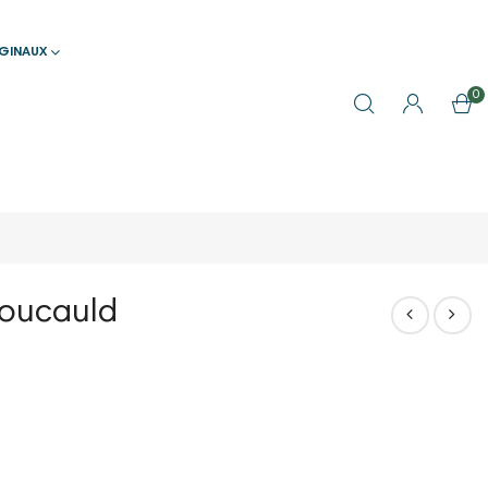
IGINAUX
0
Foucauld