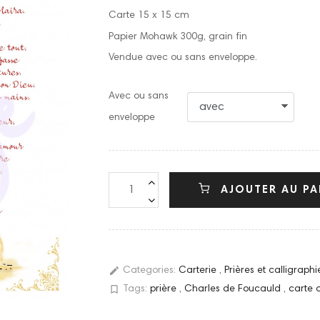
Carte 15 x 15 cm
Papier Mohawk 300g, grain fin
Vendue avec ou sans enveloppe.
Avec ou sans
enveloppe
AJOUTER AU PA
edit
Categories:
Carterie
,
Prières et calligraph
bookmark_border
Tags:
prière
,
Charles de Foucauld
,
carte 