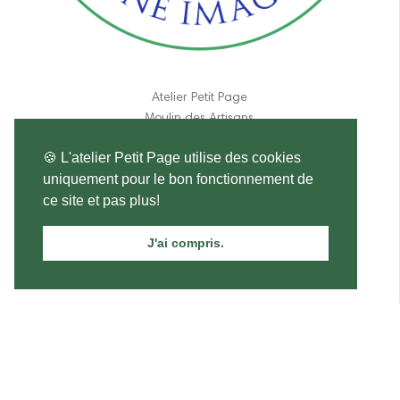
Atelier Petit Page
Moulin des Artisans
190 route de Lpches
🍪 L'atelier Petit Page utilise des cookies
37460 Genillé
uniquement pour le bon fonctionnement de
France
ce site et pas plus!
06 11 84 31 17
J'ai compris.
atelier.petitpage@gmail.com
Prière de Charles de Foucauld
4,00 €