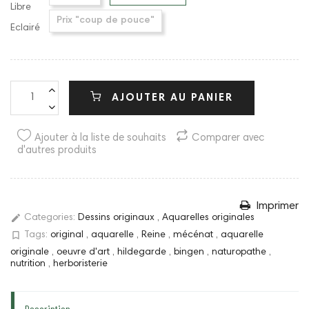
Libre
Prix "coup de pouce"
Eclairé
AJOUTER AU PANIER
Ajouter à la liste de souhaits
Comparer avec
d'autres produits
Imprimer
edit
Categories:
Dessins originaux
,
Aquarelles originales
bookmark_border
Tags:
original
,
aquarelle
,
Reine
,
mécénat
,
aquarelle
originale
,
oeuvre d'art
,
hildegarde
,
bingen
,
naturopathe
,
nutrition
,
herboristerie
Description