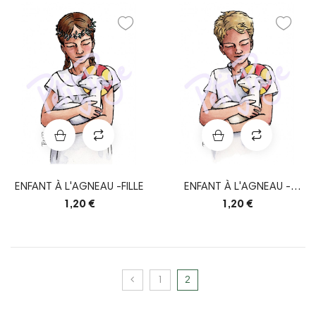
ENFANT À L'AGNEAU -FILLE
ENFANT À L'AGNEAU -
GARÇON
1,20 €
1,20 €
1
2